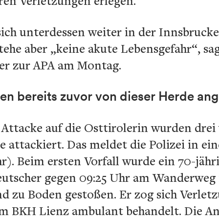
ren Verletzungen erlegen.
sich unterdessen weiter in der Innsbrucker
stehe aber „keine akute Lebensgefahr“, sa
r zur APA am Montag.
n bereits zuvor von dieser Herde ang
 Attacke auf die Osttirolerin wurden dre
 attackiert. Das meldet die Polizei in ei
hr). Beim ersten Vorfall wurde ein 70-jähr
Deutscher gegen 09:25 Uhr am Wanderweg
und zu Boden gestoßen. Er zog sich Verl
m BKH Lienz ambulant behandelt. Die An