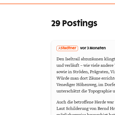
29 Postings
Stadtner
vor 3 Monaten
Den Iseltrail abzuzäunen kling
und verläuft – wie viele andere
sowie in Ströden, Prägraten, V
Würde man dort Zäune errichte
Venediger Höhenweg, im Dorfer
unterschätzt die Topographie u
Auch die betroffene Herde war
Laut Schilderung von Bernd Hra
möglicherweise beunruhigt hat