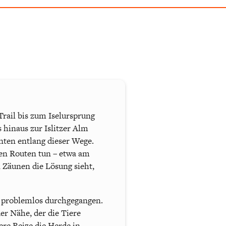
Trail bis zum Iselursprung
s hinaus zur Islitzer Alm
hnten entlang dieser Wege.
en Routen tun – etwa am
 Zäunen die Lösung sieht,
d problemlos durchgegangen.
er Nähe, der die Tiere
re Reize die Herde in