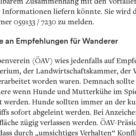
elbarem Zusammenhang mit den Vorfällen
Informationen liefern könnte. Sie wird d
er 059133 / 7230 zu melden.
te an Empfehlungen für Wanderer
penverein (ÖAV) wies jedenfalls auf Empf
terium, der Landwirtschaftskammer, der
rarbeitet worden waren. Demnach sollte
dere wenn Hunde und Mutterkühe im Spie
t werden. Hunde sollten immer an der ku
iffs sofort abgeleint werden. Bei Anzeich
efläche zügig verlassen werden. ÖAV-Präs
 dass durch „umsichtiges Verhalten“ Kon