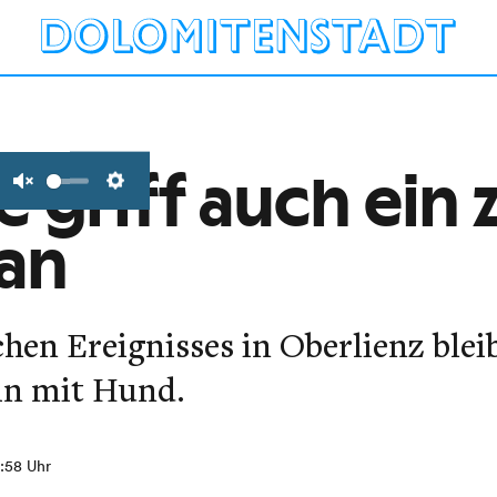
 griff auch ein 
Unmute
Settings
an
hen Ereignisses in Oberlienz blei
gin mit Hund.
3:58 Uhr