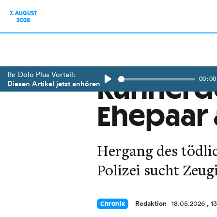
7. AUGUST
2026
Ihr Dolo Plus Vorteil:
00:00
Kuhherde
Diesen Artikel jetzt anhören
Play
Ehepaar 
Hergang des tödlic
Polizei sucht Zeu
Redaktion
18.05.2026
, 1
Chronik