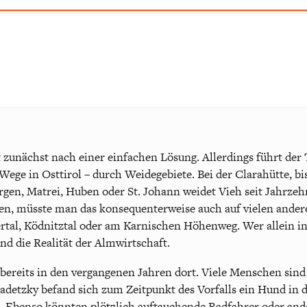
t zunächst nach einer einfachen Lösung. Allerdings führt der 
 Wege in Osttirol – durch Weidegebiete. Bei der Clarahütte, bi
irgen, Matrei, Huben oder St. Johann weidet Vieh seit Jahrze
n, müsste man das konsequenterweise auch auf vielen ander
tal, Ködnitztal oder am Karnischen Höhenweg. Wer allein in
nd die Realität der Almwirtschaft.
 bereits in den vergangenen Jahren dort. Viele Menschen sin
detzky befand sich zum Zeitpunkt des Vorfalls ein Hund in d
. Ebenso könnten plötzlich auftauchende Radfahrer oder ande