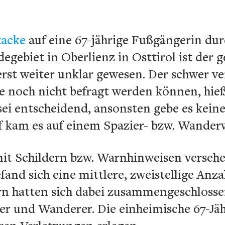
tacke
auf eine 67-jährige Fußgängerin du
gebiet in Oberlienz in Osttirol ist der
erst weiter unklar gewesen. Der schwer ver
 noch nicht befragt werden können, hieß
sei entscheidend, ansonsten gebe es kei
f kam es auf einem Spazier- bzw. Wander
it Schildern bzw. Warnhinweisen verseh
efand sich eine mittlere, zweistellige An
rn hatten sich dabei zusammengeschloss
er und Wanderer. Die einheimische 67-Jä