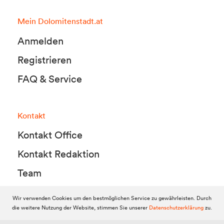
Mein Dolomitenstadt.at
Anmelden
Registrieren
FAQ & Service
Kontakt
Kontakt Office
Kontakt Redaktion
Team
Wir verwenden Cookies um den bestmöglichen Service zu gewährleisten. Durch
die weitere Nutzung der Website, stimmen Sie unserer
Datenschutzerklärung
zu.
© 2010-2026 Dolomitenstadt.at
Dolomitenstadt Media KG, Dolomitenstraße 1 / 7. Stock, 9900 Lienz,