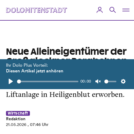
Neue Alleineigentümer der
Großglockner Bergbahnen
Ihr Dolo Plus Vorteil:
Diesen Artikel jetzt anhören
Thomas Seitlinger und Johannes
00:00
Böck haben sämtliche Anteile der
Play
Unmute
Setti
Liftanlage in Heiligenblut erworben.
Wirtschaft
Redaktion
21.05.2026
, 07:46 Uhr