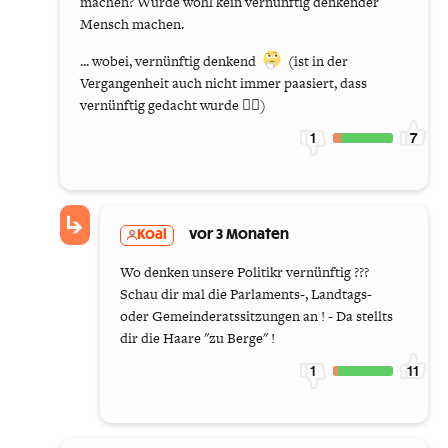
machen? Würde wohl kein vernünftig denkender
Mensch machen.
... wobei, vernünftig denkend
(ist in der
Vergangenheit auch nicht immer paasiert, dass
vernünftig gedacht wurde 🤷‍♂️)
1
7
Koal
vor 3 Monaten
Wo denken unsere Politikr vernünftig ???
Schau dir mal die Parlaments-, Landtags-
oder Gemeinderatssitzungen an ! - Da stellts
dir die Haare "zu Berge" !
1
11