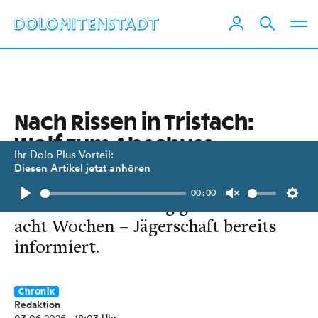
Nach Rissen in Tristach:
Wolf zum Abschuss
Ihr Dolo Plus Vorteil:
freigegeben
Diesen Artikel jetzt anhören
00:00
Abschussverordnung gilt ab heute für
Play
Unmute
Setti
acht Wochen – Jägerschaft bereits
informiert.
Chronik
Redaktion