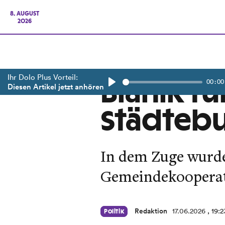
8. AUGUST
2026
Ihr Dolo Plus Vorteil:
00:00
Blanik fü
Diesen Artikel jetzt anhören
Play
Städteb
In dem Zuge wurde
Gemeindekoopera
Redaktion
17.06.2026
, 19:
Politik