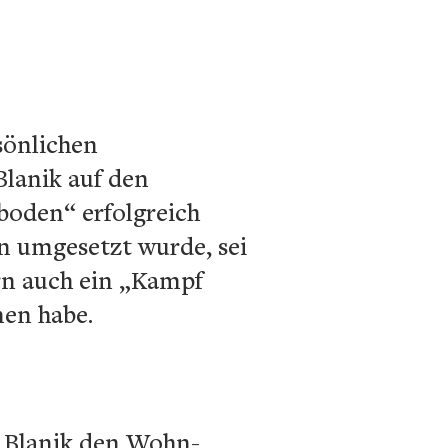
sönlichen
Blanik auf den
boden“ erfolgreich
en umgesetzt wurde, sei
ern auch ein „Kampf
nen habe.
e Blanik den Wohn-