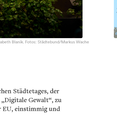
sabeth Blanik. Fotos: Städtebund/Markus Wache
hen Städtetages, der
„Digitale Gewalt“, zu
 EU, einstimmig und