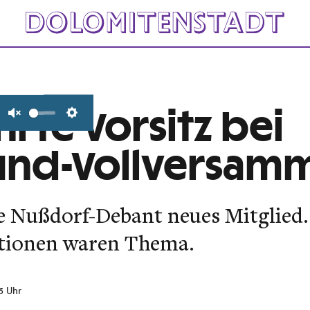
hrte Vorsitz bei
Unmute
Settings
und-Vollversam
 Nußdorf-Debant neues Mitglied.
tionen waren Thema.
23 Uhr