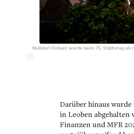
Nußdorf-Debant wurde beim 75. Städtetag als 
Darüber hinaus wurde 
in Leoben abgehalten 
Finanzen und MFR 202