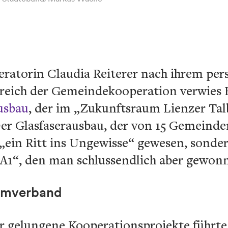
eratorin Claudia Reiterer nach ihrem per
ereich der Gemeindekooperation verwies 
usbau
, der im „Zukunftsraum Lienzer Tal
 Der Glasfaserausbau, der von 15 Gemeind
 „ein Ritt ins Ungewisse“ gewesen, sond
A1“, den man schlussendlich aber gewon
imverband
für gelungene Kooperationsprojekte führt