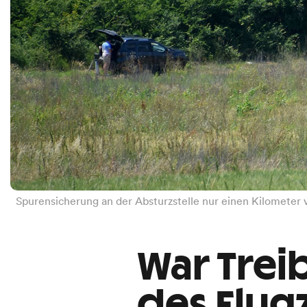
Spurensicherung an der Absturzstelle nur einen Kilometer 
War Trei
des Flug