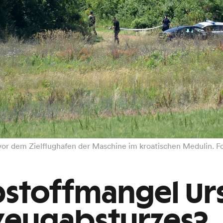
vor dem Zielflughafen der Maschine im kroatischen Medulin. F
bstoffmangel Ur
zeugabsturzes?