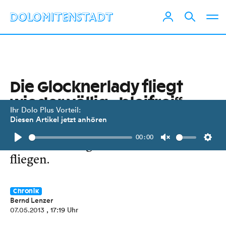
Die Glocknerlady fliegt
wieder völlig „bleifrei“
Ihr Dolo Plus Vorteil:
Diesen Artikel jetzt anhören
Nach einer schweren Bleivergiftung
00:00
kann das Bartgeierweibchen wieder
Play
Unmute
Setti
fliegen.
Chronik
Bernd Lenzer
07.05.2013
, 17:19 Uhr