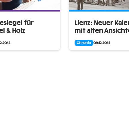
esiegel für
Lienz: Neuer Kal
l & Holz
mit alten Ansich
12.2014
Chronik
09.12.2014