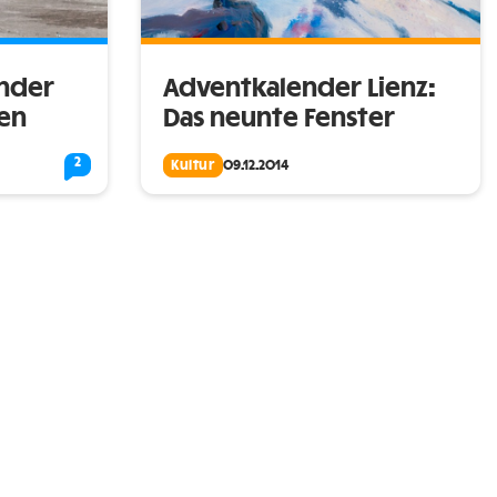
ender
Adventkalender Lienz:
ten
Das neunte Fenster
2
Kultur
09.12.2014