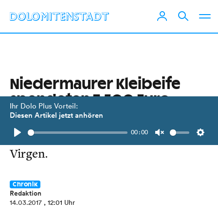
Niedermaurer Kleibeife
spendeten 7.500 Euro
Ihr Dolo Plus Vorteil:
Diesen Artikel jetzt anhören
Die gesammelten Erträge gingen an
00:00
den Hilfs- und Solidaritätsfonds
Play
Unmute
Setti
Virgen.
Chronik
Redaktion
14.03.2017
, 12:01 Uhr