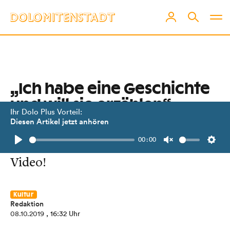
„Ich habe eine Geschichte
und will sie erzählen“
Ihr Dolo Plus Vorteil:
Diesen Artikel jetzt anhören
Omar Khir Alanam liest in Lienz.
00:00
Silvia Ebner hat ihn interviewt.
Play
Unmute
Setti
Video!
Kultur
Redaktion
08.10.2019
, 16:32 Uhr