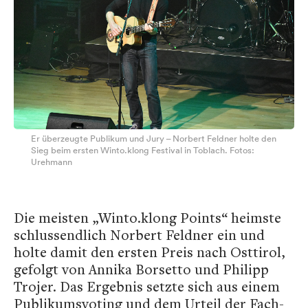
Er überzeugte Publikum und Jury – Norbert Feldner holte den
Sieg beim ersten Winto.klong Festival in Toblach. Fotos:
Urehmann
Die meisten „Winto.klong Points“ heimste
schlussendlich Norbert Feldner ein und
holte damit den ersten Preis nach Osttirol,
gefolgt von Annika Borsetto und Philipp
Trojer. Das Ergebnis setzte sich aus einem
Publikumsvoting und dem Urteil der Fach-