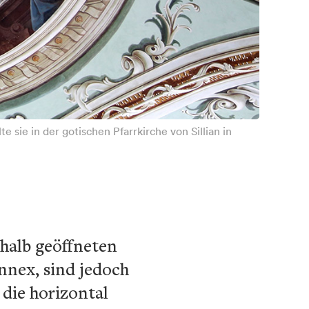
sie in der gotischen Pfarrkirche von Sillian in
 halb geöffneten
nnex, sind jedoch
die horizontal