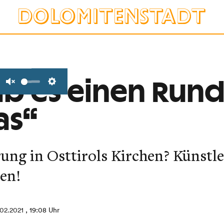
b es einen Rund
Unmute
Settings
as“
ng in Osttirols Kirchen? Künstle
sen!
02.2021
, 19:08 Uhr