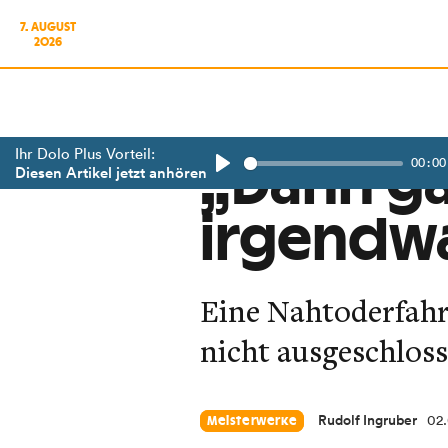
7. AUGUST
2026
Ihr Dolo Plus Vorteil:
00:00
„Dann ga
Diesen Artikel jetzt anhören
Play
irgendw
Eine Nahtoderfahru
nicht ausgeschlos
Rudolf Ingruber
02.
Meisterwerke