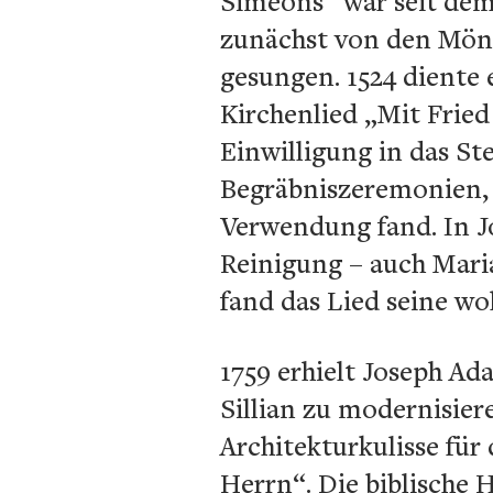
Simeons“ war seit dem
zunächst von den Mön
gesungen. 1524 diente 
Kirchenlied „Mit Fried
Einwilligung in das St
Begräbniszeremonien, 
Verwendung fand. In J
Reinigung – auch Maria
fand das Lied seine wo
1759 erhielt Joseph Ad
Sillian zu modernisiere
Architekturkulisse für
Herrn“. Die biblische H