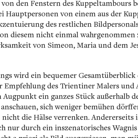
 von den Fenstern des Kuppeltambours bel
drei Hauptpersonen von einem aus der Ku
Akzentuierung des restlichen Bildpersonals
t von diesem nicht einmal wahrgenommen 
ksamkeit von Simeon, Maria und dem Jes
ings wird ein bequemer Gesamtüberblick 
er Empfehlung des Trientiner Malers und
 Augpunkt ein ganzes Stück außerhalb de
e anschauen, sich weniger bemühen dörffen“
icht die Hälse verrenken. Andererseits is
ch nur durch ein inszenatorisches Wagnis
cht a priori als Bild ausgewiesen, man mü