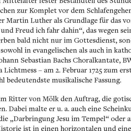
 Mittelalter fester Bestandteil des Stu
chen zur Komplet vor dem Schlafengehen
er Martin Luther als Grundlage für das vo
 und Freud ich fahr dahin“, das wegen se
erben bald nicht nur im Gottesdienst, so
sowohl in evangelischen als auch in kat
ohann Sebastian Bachs Choralkantate, B
 Lichtmess – am 2. Februar 1725 zum ers
hl bedeutendste musikalische Fassung.
am Ritter von Mölk den Auftrag, die gotis
n. Dabei malte er u. a. auch eine Scheink
 die „Darbringung Jesu im Tempel“ oder 
istorie ist in einen horizontalen und ein