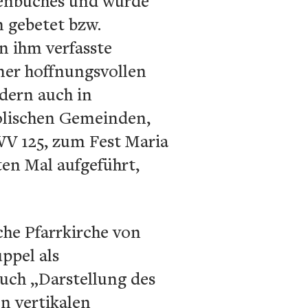
ndenbuches und wurde
 gebetet bzw.
n ihm verfasste
iner hoffnungsvollen
ndern auch in
holischen Gemeinden,
WV 125, zum Fest Maria
ten Mal aufgeführt,
che Pfarrkirche von
uppel als
auch „Darstellung des
en vertikalen