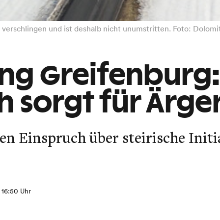
verschlingen und ist deshalb nicht unumstritten. Foto: Dolo
ng Greifenburg:
h sorgt für Ärge
en Einspruch über steirische Initi
, 16:50 Uhr