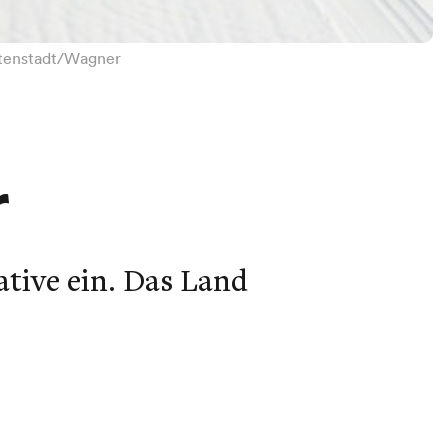
mitenstadt/Wagner
r
ative ein. Das Land