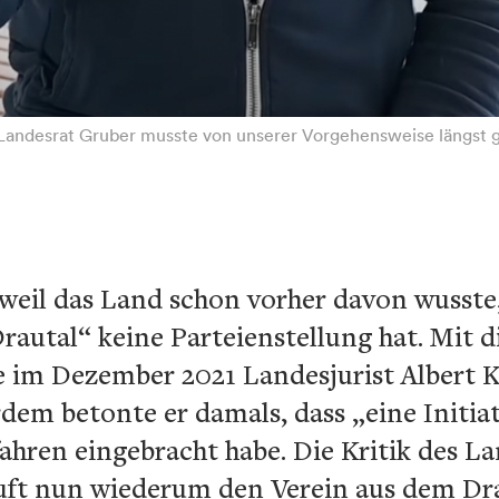
„Landesrat Gruber musste von unserer Vorgehensweise längst
, weil das Land schon vorher davon wusste,
autal“ keine Parteienstellung hat. Mit
e im Dezember 2021 Landesjurist Albert Kr
rdem betonte er damals, dass „eine Initia
rfahren eingebracht habe. Die Kritik des 
 ruft nun wiederum den Verein aus dem Dra