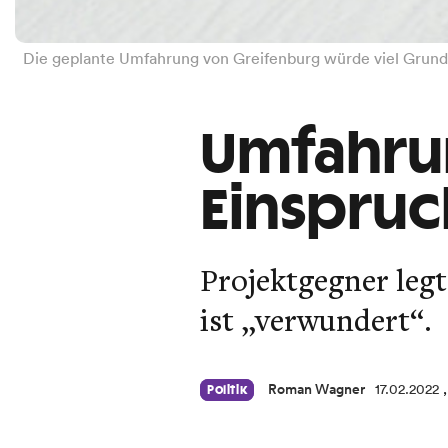
Die geplante Umfahrung von Greifenburg würde viel Grund 
Umfahru
Einspruc
Projektgegner legt
ist „verwundert“.
Roman Wagner
17.02.2022
Politik