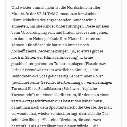
Und wieder einmal mehr ist die Nordschule in aller
Munde. In der VS SÜD/MG muss man inzwischen
Räumlichkeiten der angrenzenden Bundesschule
anmieten, um alle Kinder unterzubringen. Diese müssen
beim Vordereingang rein und hinten wieder raus gehen,
um dann im Nebengebäude ihre Klasse betreten zu
können. Die Südschule hat auch immer noch ... ...
hocheffiziente Deckenheizungen (ja, so etwas gibt es
noch in Zeiten der Klimaveränderung), ... keine
geschlechtergetrennten Toilettenanlagen (Pissoir bzw.
Urinal? Fremdwörter im wörtlichen Sinn!!!), ... ein
Behindeten-WC, das gleichzeitig Lehrer*innenklo ist
(auch hier keine Geschlechtertrennung), ... einen einzigen
Turnsaal für 17 Schulklassen (Stichwort "tägliche
Turnstunde") mit einem Geräteraum, für den man einen
Tetris-Fortgeschrittenenkurs bestanden haben muss,
damit man nach dem Sportunterricht die Geräte, die man
verwendet hat, wieder so hineinbringt, dass sich die Tür
schließen lässt (!!!!!) ... eine Direktion, die anderswo
bestenfalls als Abstellkammer dienen würde, ... ein