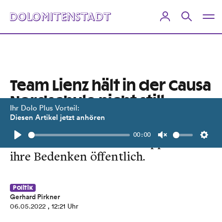
Team Lienz hält in der Causa
Nordschule nicht still
Ihr Dolo Plus Vorteil:
Diesen Artikel jetzt anhören
Trotz Vertraulichkeit im
00:00
Gemeinderat macht die Opposition
Play
Unmute
Setti
ihre Bedenken öffentlich.
Politik
Gerhard Pirkner
06.05.2022
, 12:21 Uhr