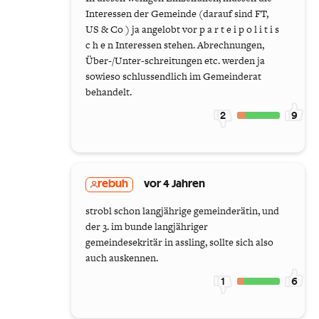
Interessen der Gemeinde (darauf sind FT,
US & Co ) ja angelobt vor p a r t e i p o l i t i s
c h e n Interessen stehen. Abrechnungen,
Über-/Unter-schreitungen etc. werden ja
sowieso schlussendlich im Gemeinderat
behandelt.
2
9
rebuh
vor 4 Jahren
strobl schon langjährige gemeinderätin, und
der 3. im bunde langjähriger
gemeindesekritär in assling, sollte sich also
auch auskennen.
1
6