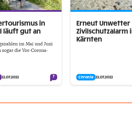
tourismus in
Erneut Unwetter
l läuft gut an
Zivilschutzalarm 
Kärnten
gszahlen im Mai und Juni
n sogar die Vor-Corona-
7
22.07.2022
Chronik
22.07.2022