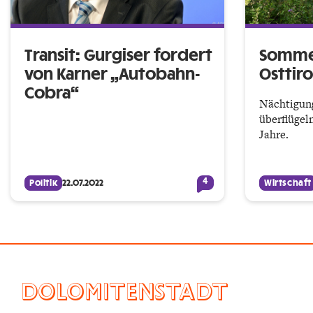
Transit: Gurgiser fordert
Sommer
von Karner „Autobahn-
Osttiro
Cobra“
Nächtigun
überflügel
Jahre.
4
Politik
22.07.2022
Wirtschaft
DOLOMITENSTADT