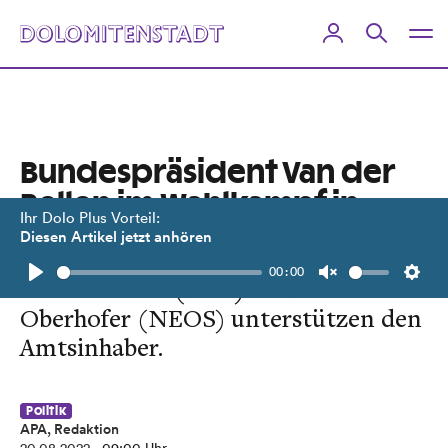
Bundespräsident Van der
Bellen im Wahlkampf in
Ihr Dolo Plus Vorteil:
Innsbruck
Diesen Artikel jetzt anhören
00:00
Anton Mattle (ÖVP) und Dominik
Play
Unmute
Setti
Oberhofer (NEOS) unterstützen den
Amtsinhaber.
Politik
APA, Redaktion