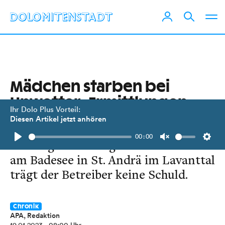
Mädchen starben bei
Unwetter: Ermittlungen
Ihr Dolo Plus Vorteil:
eingestellt
Diesen Artikel jetzt anhören
00:00
Am tragischen Unglück im Sommer
Play
Unmute
Setti
am Badesee in St. Andrä im Lavanttal
trägt der Betreiber keine Schuld.
Chronik
APA, Redaktion