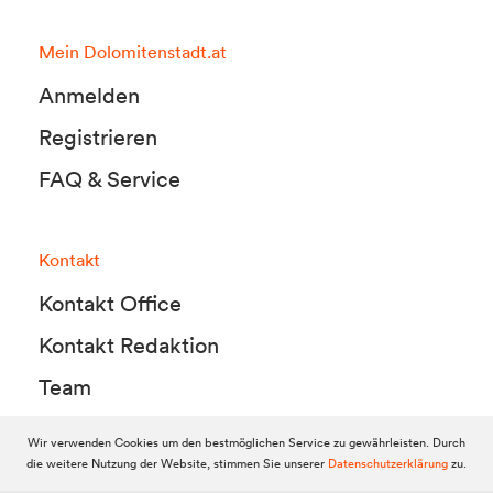
Mein Dolomitenstadt.at
Anmelden
Registrieren
FAQ & Service
Kontakt
Kontakt Office
Kontakt Redaktion
Team
Wir verwenden Cookies um den bestmöglichen Service zu gewährleisten. Durch
die weitere Nutzung der Website, stimmen Sie unserer
Datenschutzerklärung
zu.
© 2010-2026 Dolomitenstadt.at
Dolomitenstadt Media KG, Dolomitenstraße 1 / 7. Stock, 9900 Lienz,