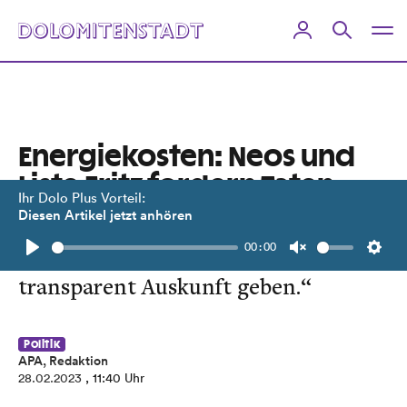
Energiekosten: Neos und
Liste Fritz fordern Taten
Ihr Dolo Plus Vorteil:
Diesen Artikel jetzt anhören
Oberhofer: „Sie müssen sich der
00:00
Öffentlichkeit stellen und
Play
Unmute
Setti
transparent Auskunft geben.“
Politik
APA, Redaktion
28.02.2023
, 11:40 Uhr