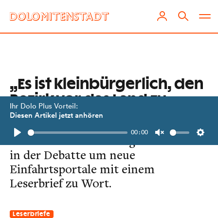
„Es ist kleinbürgerlich, den
Bezirk vor das Land zu
Ihr Dolo Plus Vorteil:
stellen.“
Diesen Artikel jetzt anhören
00:00
Bildhauer Lois Fasching meldet sich
Play
Unmute
Setti
in der Debatte um neue
Einfahrtsportale mit einem
Leserbrief zu Wort.
Leserbriefe