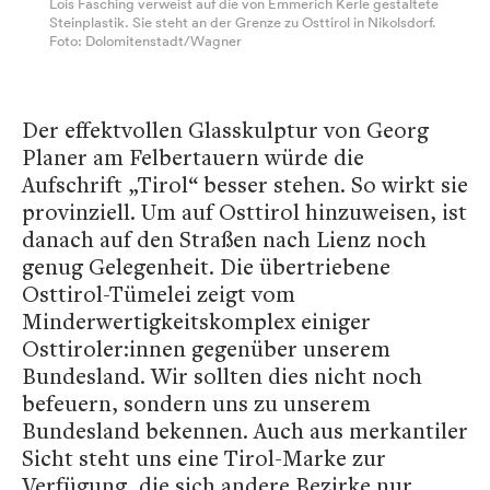
Lois Fasching verweist auf die von Emmerich Kerle gestaltete
Steinplastik. Sie steht an der Grenze zu Osttirol in Nikolsdorf.
Foto: Dolomitenstadt/Wagner
Der effektvollen Glasskulptur von Georg
Planer am Felbertauern würde die
Aufschrift „Tirol“ besser stehen. So wirkt sie
provinziell. Um auf Osttirol hinzuweisen, ist
danach auf den Straßen nach Lienz noch
genug Gelegenheit. Die übertriebene
Osttirol-Tümelei zeigt vom
Minderwertigkeitskomplex einiger
Osttiroler:innen gegenüber unserem
Bundesland. Wir sollten dies nicht noch
befeuern, sondern uns zu unserem
Bundesland bekennen. Auch aus merkantiler
Sicht steht uns eine Tirol-Marke zur
Verfügung, die sich andere Bezirke nur