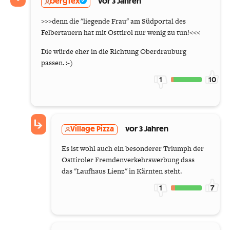
bergfex
vor 3 Jahren
>>>denn die "liegende Frau" am Südportal des
Felbertauern hat mit Osttirol nur wenig zu tun!<<<
Die würde eher in die Richtung Oberdrauburg
passen. :-)
1
10
Village Pizza
vor 3 Jahren
Es ist wohl auch ein besonderer Triumph der
Osttiroler Fremdenverkehrswerbung dass
das "Laufhaus Lienz" in Kärnten steht.
1
7