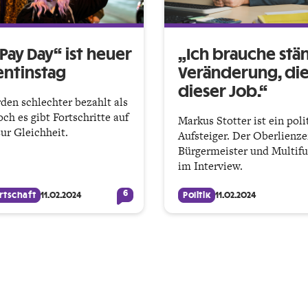
Pay Day“ ist heuer
„Ich brauche stä
entinstag
Verände­rung, die
dieser Job.“
den schlechter bezahlt als
ch es gibt Fortschritte auf
Markus Stotter ist ein poli
r Gleichheit.
Aufsteiger. Der Oberlienze
Bürgermeister und Multifu
im Interview.
6
rtschaft
11.02.2024
Politik
11.02.2024