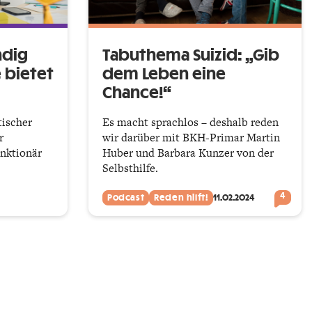
ndig
Tabuthema Suizid: „Gib
 bietet
dem Leben eine
Chance!“
tischer
Es macht sprachlos – deshalb reden
r
wir darüber mit BKH-Primar Martin
nktionär
Huber und Barbara Kunzer von der
Selbsthilfe.
4
Podcast
Reden hilft!
11.02.2024