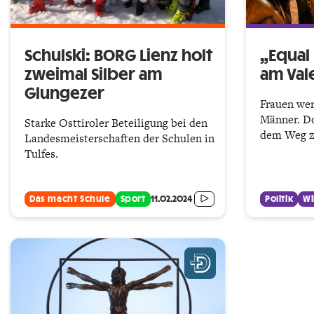
Schulski: BORG Lienz holt
„Equal 
zweimal Silber am
am Val
Glungezer
Frauen wer
Männer. Do
Starke Osttiroler Beteiligung bei den
dem Weg zu
Landesmeisterschaften der Schulen in
Tulfes.
Das macht Schule
Sport
11.02.2024
Politik
Wi