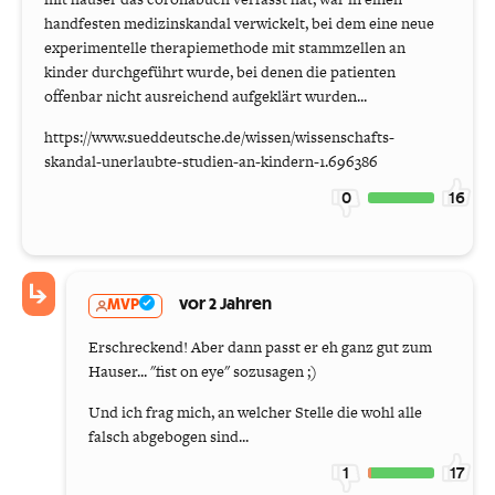
handfesten medizinskandal verwickelt, bei dem eine neue
experimentelle therapiemethode mit stammzellen an
kinder durchgeführt wurde, bei denen die patienten
offenbar nicht ausreichend aufgeklärt wurden...
https://www.sueddeutsche.de/wissen/wissenschafts-
skandal-unerlaubte-studien-an-kindern-1.696386
0
16
MVP
vor 2 Jahren
Erschreckend! Aber dann passt er eh ganz gut zum
Hauser... "fist on eye" sozusagen ;)
Und ich frag mich, an welcher Stelle die wohl alle
falsch abgebogen sind...
1
17