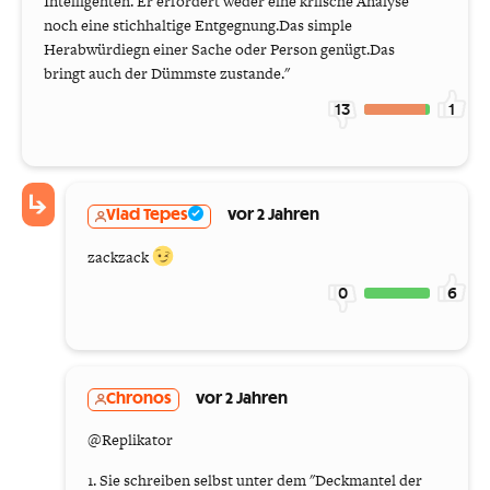
Intelligenten. Er erfordert weder eine kriische Analyse
noch eine stichhaltige Entgegnung.Das simple
Herabwürdiegn einer Sache oder Person genügt.Das
bringt auch der Dümmste zustande."
13
1
Vlad Tepes
vor 2 Jahren
zackzack
0
6
Chronos
vor 2 Jahren
@Replikator
1. Sie schreiben selbst unter dem "Deckmantel der