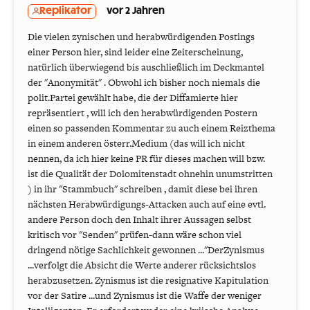
Replikator
vor 2 Jahren
Die vielen zynischen und herabwürdigenden Postings
einer Person hier, sind leider eine Zeiterscheinung,
natürlich überwiegend bis auschließlich im Deckmantel
der "Anonymität" . Obwohl ich bisher noch niemals die
polit.Partei gewählt habe, die der Diffamierte hier
repräsentiert , will ich den herabwürdigenden Postern
einen so passenden Kommentar zu auch einem Reizthema
in einem anderen österr.Medium (das will ich nicht
nennen, da ich hier keine PR für dieses machen will bzw.
ist die Qualität der Dolomitenstadt ohnehin unumstritten
) in ihr "Stammbuch" schreiben , damit diese bei ihren
nächsten Herabwürdigungs-Attacken auch auf eine evtl.
andere Person doch den Inhalt ihrer Aussagen selbst
kritisch vor "Senden" prüfen-dann wäre schon viel
dringend nötige Sachlichkeit gewonnen ..."DerZynismus
...verfolgt die Absicht die Werte anderer rücksichtslos
herabzusetzen. Zynismus ist die resignative Kapitulation
vor der Satire ...und Zynismus ist die Waffe der weniger