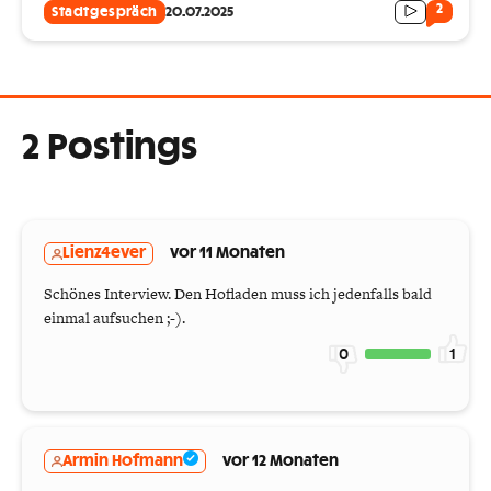
2
Stadtgespräch
20.07.2025
2 Postings
Lienz4ever
vor 11 Monaten
Schönes Interview. Den Hofladen muss ich jedenfalls bald
einmal aufsuchen ;-).
0
1
Armin Hofmann
vor 12 Monaten