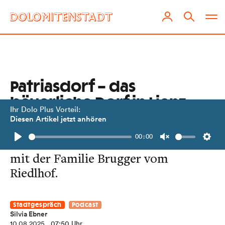
Patriasdorf – das
bäuerliche Dorf in Lienz
Ihr Dolo Plus Vorteil:
Diesen Artikel jetzt anhören
An einer Schnittstelle zwischen Land
00:00
und Stadt unterhält sich Silvia Ebner
Play
Unmute
Setti
mit der Familie Brugger vom
Riedlhof.
Stadtgespräch
Podcast
Silvia Ebner
10.08.2025
, 07:50 Uhr