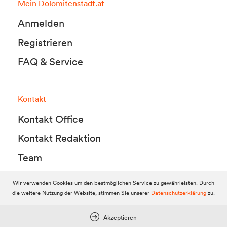
Mein Dolomitenstadt.at
Anmelden
Registrieren
FAQ & Service
Kontakt
Kontakt Office
Kontakt Redaktion
Team
Wir verwenden Cookies um den bestmöglichen Service zu gewährleisten. Durch
die weitere Nutzung der Website, stimmen Sie unserer
Datenschutzerklärung
zu.
© 2010-2026 Dolomitenstadt.at
Dolomitenstadt Media KG, Dolomitenstraße 1 / 7. Stock, 9900 Lienz,
Tel.:
04852 700500
Akzeptieren