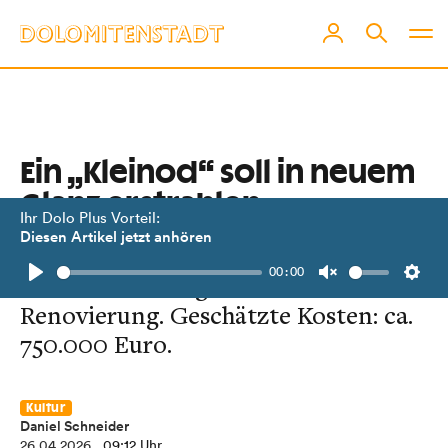
Ein „Kleinod“ soll in neuem
Glanz erstrahlen.
Ihr Dolo Plus Vorteil:
Diesen Artikel jetzt anhören
Die St. Michaelskirche in Lienz steht
00:00
vor einer umfangreichen
Play
Unmute
Setti
Renovierung. Geschätzte Kosten: ca.
750.000 Euro.
Kultur
Daniel Schneider
26.04.2026
, 09:12 Uhr