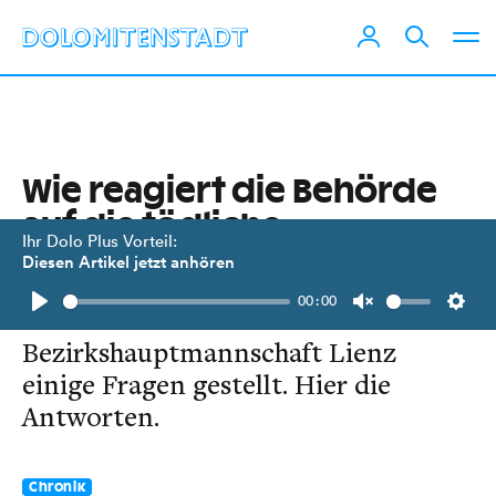
Wie reagiert die Behörde
auf die tödliche
Ihr Dolo Plus Vorteil:
Kuhattacke?
Diesen Artikel jetzt anhören
00:00
Wir haben der
Play
Unmute
Setti
Bezirkshauptmannschaft Lienz
einige Fragen gestellt. Hier die
Antworten.
Chronik