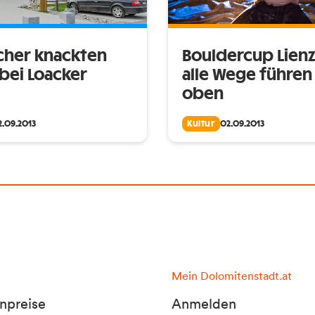
cher knackten
Bouldercup Lienz
 bei Loacker
alle Wege führen
oben
2.09.2013
Kultur
02.09.2013
Mein Dolomitenstadt.at
npreise
Anmelden