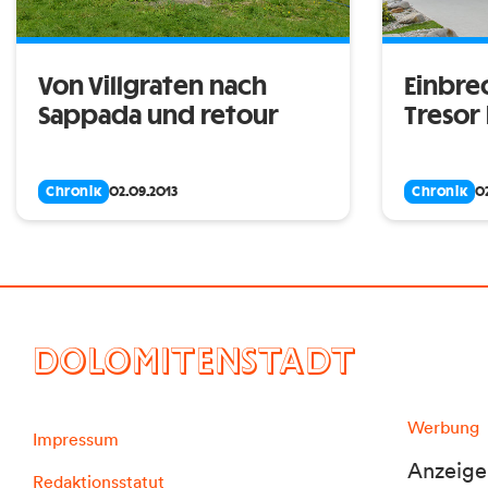
Von Villgraten nach
Einbre
Sappada und retour
Tresor
Chronik
02.09.2013
Chronik
0
DOLOMITENSTADT
Werbung
Impressum
Anzeige
Redaktionsstatut