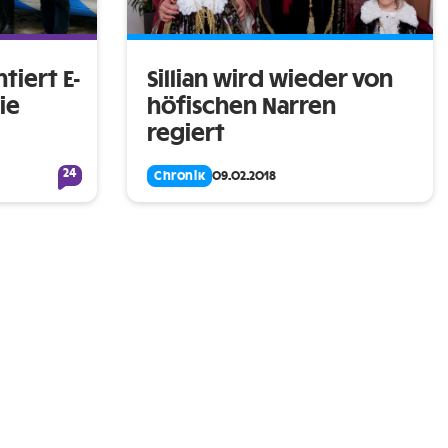
tiert E-
Sillian wird wieder von
ie
höfischen Narren
regiert
24
Chronik
09.02.2018