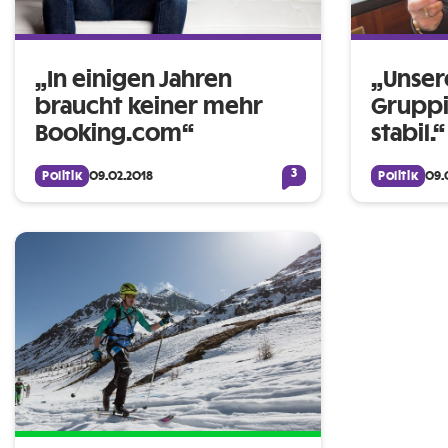
„In einigen Jahren
„Unser
braucht keiner mehr
Gruppi
Booking.com“
stabil.“
3
Politik
09.02.2018
Politik
09.