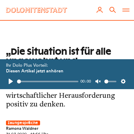
„Die Situation ist für alle
ungewohnt und
Ihr Dolo Plus Vorteil:
schwierig.“
Diesen Artikel jetzt anhören
00:00
Silvana Gruber versucht trotz
Play
Unmute
Setti
wirtschaftlicher Herausforderung
positiv zu denken.
Zaungespräche
Ramona Waldner