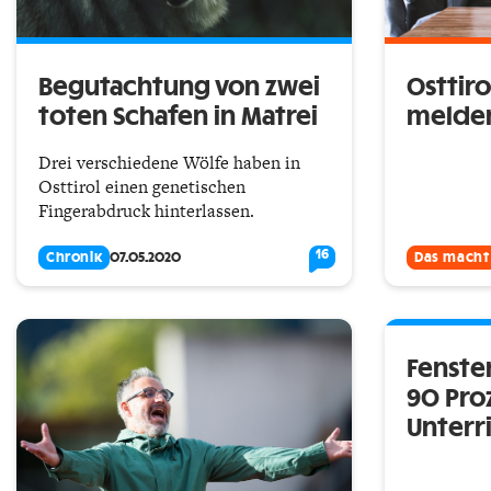
Begutachtung von zwei
Osttir
toten Schafen in Matrei
melden
Drei verschiedene Wölfe haben in
Osttirol einen genetischen
Fingerabdruck hinterlassen.
16
Chronik
07.05.2020
Das macht
Fenster
90 Pro
Unterr