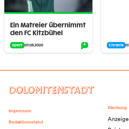
Ein Matreier übernimmt
den FC Kitzbühel
4
Sport
07.05.2020
Chronik
0
DOLOMITENSTADT
Werbung
Impressum
Anzeige
Redaktionsstatut