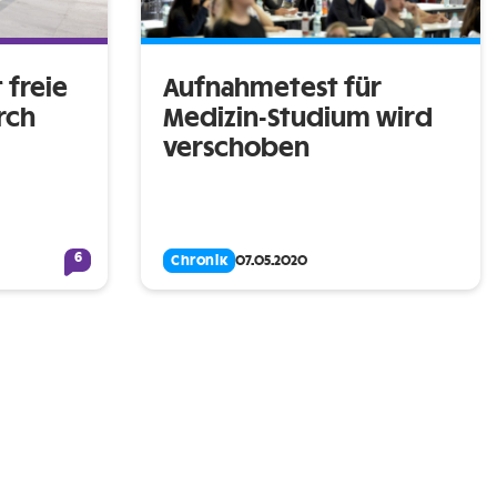
t freie
Aufnahmetest für
rch
Medizin-Studium wird
verschoben
6
Chronik
07.05.2020