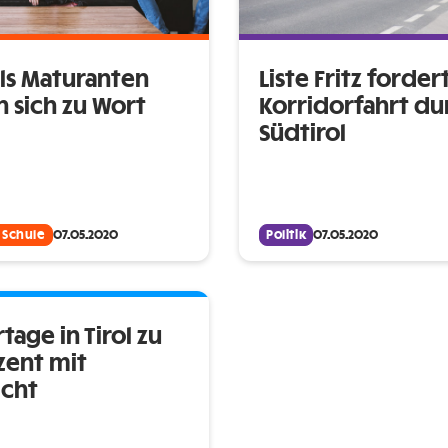
ols Maturanten
Liste Fritz forder
 sich zu Wort
Korridorfahrt du
Südtirol
 Schule
07.05.2020
Politik
07.05.2020
tage in Tirol zu
zent mit
icht