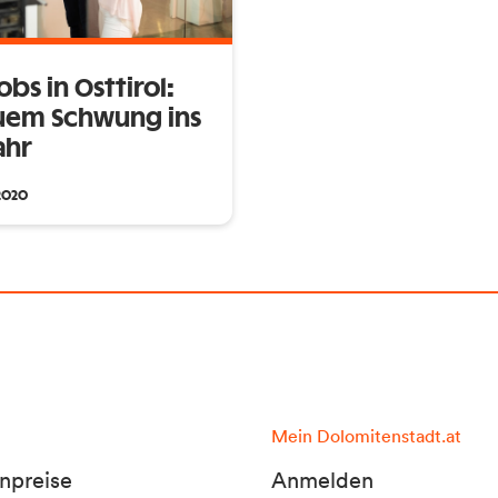
obs in Osttirol:
uem Schwung ins
ahr
.2020
Mein Dolomitenstadt.at
npreise
Anmelden