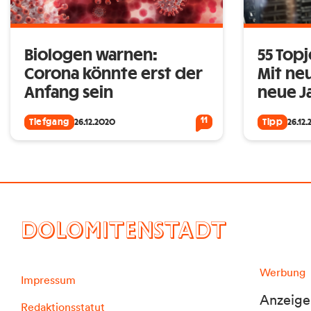
Biologen warnen:
55 Topj
Corona könnte erst der
Mit ne
Anfang sein
neue J
11
Tiefgang
26.12.2020
Tipp
26.12
DOLOMITENSTADT
Werbung
Impressum
Anzeige
Redaktionsstatut