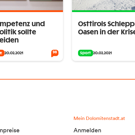
ompetenz und
Osttirols Schleppl
olitik sollte
Oasen in der Kris
eiden
98
fe
20.02.2021
Sport
20.02.2021
Mein Dolomitenstadt.at
npreise
Anmelden