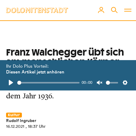
Franz Walchegger übt sich
am menschlichen Körper
Ihr Dolo Plus Vorteil:
Diesen Artikel jetzt anhören
Der „weibliche Rückenakt“ ist ein
00:00
akademisches Werk des Künstlers aus
Play
Unmute
Setti
dem Jahr 1936.
Kultur
Rudolf Ingruber
16.12.2021
, 18:37 Uhr