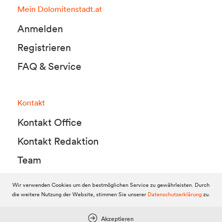
Mein Dolomitenstadt.at
Anmelden
Registrieren
FAQ & Service
Kontakt
Kontakt Office
Kontakt Redaktion
Team
Wir verwenden Cookies um den bestmöglichen Service zu gewährleisten. Durch
die weitere Nutzung der Website, stimmen Sie unserer
Datenschutzerklärung
zu.
© 2010-2026 Dolomitenstadt.at
Dolomitenstadt Media KG, Dolomitenstraße 1 / 7. Stock, 9900 Lienz,
Tel.:
04852 700500
Akzeptieren