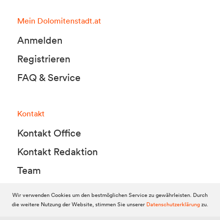
Mein Dolomitenstadt.at
Anmelden
Registrieren
FAQ & Service
Kontakt
Kontakt Office
Kontakt Redaktion
Team
Wir verwenden Cookies um den bestmöglichen Service zu gewährleisten. Durch
die weitere Nutzung der Website, stimmen Sie unserer
Datenschutzerklärung
zu.
© 2010-2026 Dolomitenstadt.at
Dolomitenstadt Media KG, Dolomitenstraße 1 / 7. Stock, 9900 Lienz,