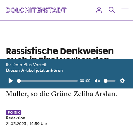
Rassistische Denkweisen
auch in Tirol vorhanden
Ihr Dolo Plus Vorteil:
Diesen Artikel jetzt anhören
Das zeige unter anderem die
00:00
Diskussion rund um die Thaurer
Play
Unmute
Setti
Muller, so die Grüne Zeliha Arslan.
Politik
Redaktion
21.03.2023
, 14:59 Uhr