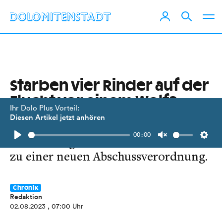
Starben vier Rinder auf der
Flucht vor einem Wolf?
Ihr Dolo Plus Vorteil:
Diesen Artikel jetzt anhören
Auf einer Alm im Bezirk Kitzbühel
00:00
deutet einiges darauf hin und führt
Play
Unmute
Setti
zu einer neuen Abschussverordnung.
Chronik
Redaktion
02.08.2023
, 07:00 Uhr