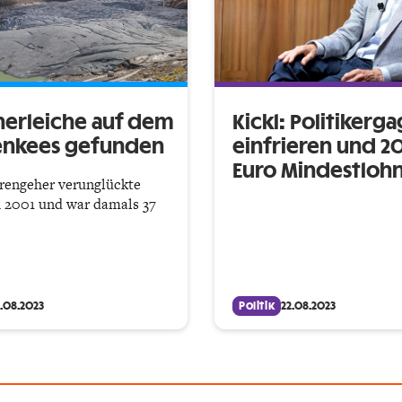
herleiche auf dem
Kickl: Politikerg
enkees gefunden
einfrieren und 
Euro Mindestloh
rengeher verunglückte
 2001 und war damals 37
2.08.2023
Politik
22.08.2023