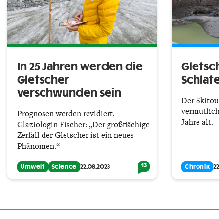
In 25 Jahren werden die
Gletsc
Gletscher
Schlat
verschwunden sein
Der Skitou
vermutlich
Prognosen werden revidiert.
Jahre alt.
Glaziologin Fischer: „Der großflächige
Zerfall der Gletscher ist ein neues
Phänomen.“
13
Umwelt
Science
22.08.2023
Chronik
2