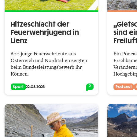
Hitzeschlacht der
„Glets
Feuerwehrjugend in
sind ei
Lienz
Freiluf
600 junge Feuerwehrleute aus
Ein Podcas
Österreich und Norditalien zeigten
Erschbame
beim Bundesleistungsbewerb ihr
Verände­ru
Können.
Hochgebir
2
Sport
22.08.2023
Podcast