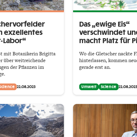
chervorfelder
Das „ewige Eis“
n exzellentes
verschwindet un
t-Labor“
macht Platz für P
t mit Botanikerin Brigitta
Wo die Gletscher nackte F
r über weitreichende
hinterlassen, kommen neu
ngen der Pflanzen im
gerade erst an.
ge.
Science
22.08.2023
Umwelt
Science
22.08.202