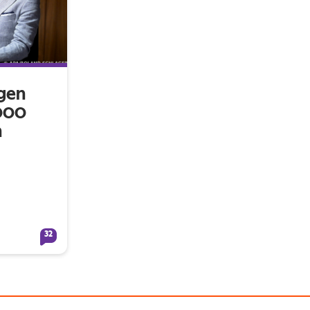
agen
2000
n
32