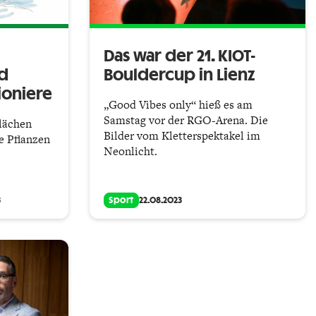
Das war der 21. KIOT-
d
Bouldercup in Lienz
ioniere
„Good Vibes only“ hieß es am
Samstag vor der RGO-Arena. Die
lächen
Bilder vom Kletterspektakel im
e Pflanzen
Neonlicht.
3
Sport
22.08.2023