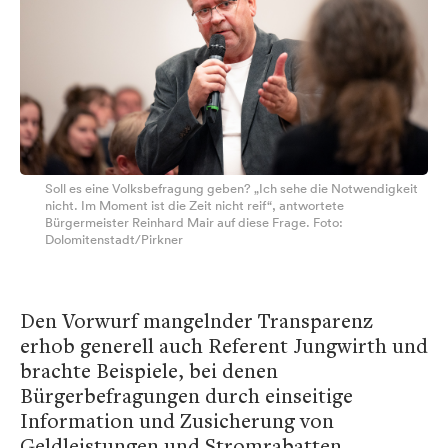
Soll es eine Volksbefragung geben? „Ich sehe die Notwendigkeit
nicht. Im Moment ist die Zeit nicht reif“, antwortete
Bürgermeister Reinhard Mair auf diese Frage. Foto:
Dolomitenstadt/Pirkner
Den Vorwurf mangelnder Transparenz
erhob generell auch Referent Jungwirth und
brachte Beispiele, bei denen
Bürgerbefragungen durch einseitige
Information und Zusicherung von
Geldleistungen und Stromrabatten