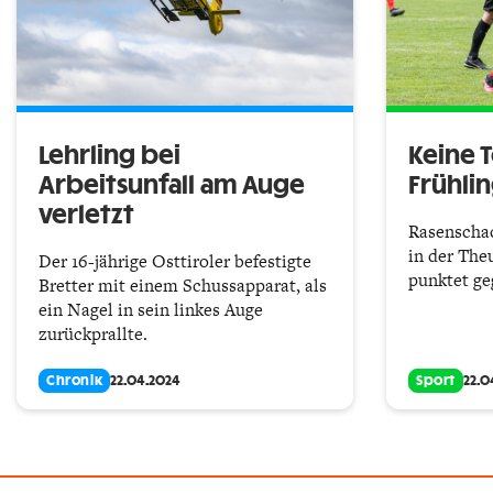
Lehrling bei
Keine 
Arbeitsunfall am Auge
Frühlin
verletzt
Rasenschac
in der The
Der 16-jährige Osttiroler befestigte
punktet ge
Bretter mit einem Schussapparat, als
ein Nagel in sein linkes Auge
zurückprallte.
Chronik
22.04.2024
Sport
22.0