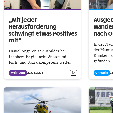
„Mit jeder
Ausgeb
Herausforderung
wander
schwingt etwas Positives
nach Os
mit“
In der Nac
der Mann 
Daniel Angerer ist Ausbilder bei
Krankenhau
Liebherr. Er gibt sein Wissen mit
gefunden.
Fach- und Sozialkompetenz weiter.
Mein Job
22.04.2024
Chronik
2