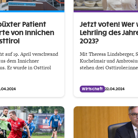
üxter Patient
Jetzt voten! Wer
te von Innichen
Lehrling des Jahr
ttirol
2023?
ht auf 19. April verschwand
Mit Theresa Lindsberger, 
aus dem Innichner
Kuchelmair und Ambrosiu
s. Er wurde in Osttirol
stehen drei Osttiroler:inn
2.04.2024
Wirtschaft
22.04.2024