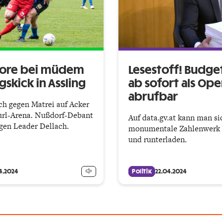
Tore bei müdem
Lesestoff! Budge
gskick in Assling
ab sofort als Ope
abrufbar
h gegen Matrei auf Acker
url-Arena. Nußdorf-Debant
Auf data.gv.at kann man si
gen Leader Dellach.
monumentale Zahlenwerk
und runterladen.
4.2024
Politik
22.04.2024