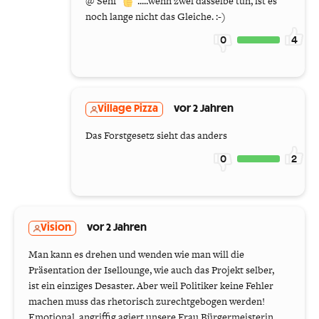
@ Senf
.....wenn zwei dasselbe tun, ist es
noch lange nicht das Gleiche. :-)
0
4
Village Pizza
vor 2 Jahren
Das Forstgesetz sieht das anders
0
2
Vision
vor 2 Jahren
Man kann es drehen und wenden wie man will die
Präsentation der Isellounge, wie auch das Projekt selber,
ist ein einziges Desaster. Aber weil Politiker keine Fehler
machen muss das rhetorisch zurechtgebogen werden!
Emotional, angriffig agiert unsere Frau Bürgermeisterin,