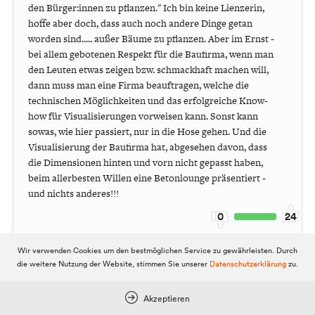
den Bürger:innen zu pflanzen." Ich bin keine Lienzerin,
hoffe aber doch, dass auch noch andere Dinge getan
worden sind..... außer Bäume zu pflanzen. Aber im Ernst -
bei allem gebotenen Respekt für die Baufirma, wenn man
den Leuten etwas zeigen bzw. schmackhaft machen will,
dann muss man eine Firma beauftragen, welche die
technischen Möglichkeiten und das erfolgreiche Know-
how für Visualisierungen vorweisen kann. Sonst kann
sowas, wie hier passiert, nur in die Hose gehen. Und die
Visualisierung der Baufirma hat, abgesehen davon, dass
die Dimensionen hinten und vorn nicht gepasst haben,
beim allerbesten Willen eine Betonlounge präsentiert -
und nichts anderes!!!
0
24
Wir verwenden Cookies um den bestmöglichen Service zu gewährleisten. Durch
die weitere Nutzung der Website, stimmen Sie unserer
Datenschutzerklärung
zu.
MitInteresse
vor 2 Jahren
Akzeptieren
Die Anfrage vom Kleinlercher war absolut berechtigt.