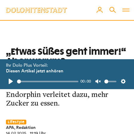
„Etwas Süßes geht immer!“
Aber warum?
Ihr Dolo Plus Vorteil:
Diesen Artikel jetzt anhören
Der sogenannte „Dessertmagen“ ist
00:00
im Gehirn verankert. Das ß-
Play
Unmute
Setti
Endorphin verleitet dazu, mehr
Zucker zu essen.
Lifestyle
APA, Redaktion
14.02.2025
, 11:19 Uhr