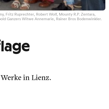
ny, Fritz Ruprechter, Robert Wolf, Mounty R.P. Zentara,
eopold Ganzers Witwe Annemarie, Rainer Bros Bodenwinkler.
flage
 Werke in Lienz.