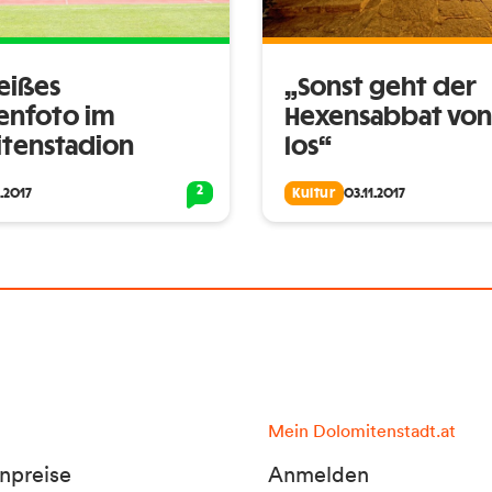
eißes
„Sonst geht der
enfoto im
Hexensabbat von
tenstadion
los“
2
1.2017
Kultur
03.11.2017
Mein Dolomitenstadt.at
npreise
Anmelden