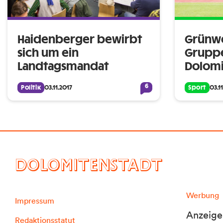
Haidenberger bewirbt
Grünw
sich um ein
Grupp
Landtagsmandat
Dolomi
6
Politik
03.11.2017
Sport
03.1
DOLOMITENSTADT
Werbung
Impressum
Anzeige
Redaktionsstatut