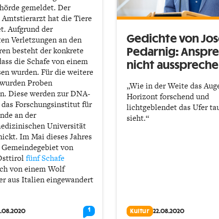
hörde gemeldet. Der
 Amtstierarzt hat die Tiere
t. Aufgrund der
Gedichte von Jos
lten Verletzungen an den
ren besteht der konkrete
Pedarnig: Anspr
dass die Schafe von einem
nicht aussprech
sen wurden. Für die weitere
 wurden Proben
„Wie in der Weite das Aug
. Diese werden zur DNA-
Horizont forschend und
 das Forschungsinstitut für
lichtgeblendet das Ufer t
nde an der
sieht.“
edizinischen Universität
ickt. Im Mai dieses Jahres
 Gemeindegebiet von
Osttirol
fünf Schafe
ich von einem Wolf
der aus Italien eingewandert
1
2.08.2020
Kultur
22.08.2020