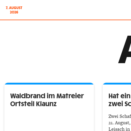
7. AUGUST
2026
Waldbrand im Matreier
Hat ein
Ortsteil Klaunz
zwei S
Zwei Schaf
21. August
Leisach in