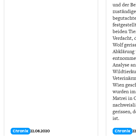
und der Be
zuständige
begutachte
festgestel
beiden Tie
Verdacht, 
Wolf geris
Abklärung
entnommen
Analyse an
Wildtierku
Veterinärm
Wien gesch
wurden im
Matrei in 
nachweisl
gerissen, 
ist.
Chronik
22.08.2020
Chronik
2