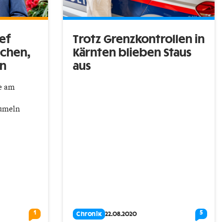
ef
Trotz Grenzkontrollen in
echen,
Kärnten blieben Staus
en
aus
e am
aumeln
1
5
Chronik
22.08.2020