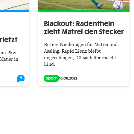
Blackout: Radenthein
zieht Matrei den Stecker
rletzt
Bittere Niederlagen für Matrei und
Assling. Rapid Lienz bleibt
 dem Pkw
ungeschlagen, Dölsach überrascht
 Mauer in
Lind.
4
Sport
16.08.2022