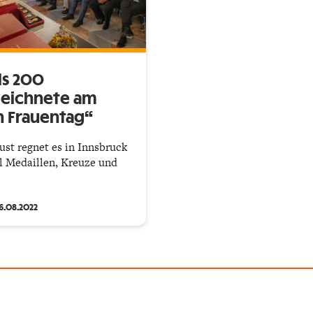
ls 200
eichnete am
 Frauentag“
ust regnet es in Innsbruck
ll Medaillen, Kreuze und
.
6.08.2022