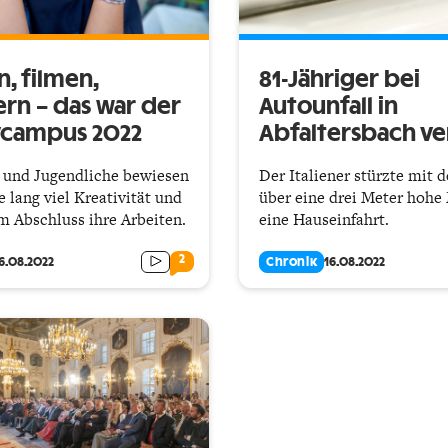
, filmen,
81-Jähriger bei
n – das war der
Autounfall in
vcampus 2022
Abfaltersbach ve
 und Jugendliche bewiesen
Der Italiener stürzte mit
 lang viel Kreativität und
über eine drei Meter hohe
m Abschluss ihre Arbeiten.
eine Hauseinfahrt.
2
6.08.2022
Chronik
16.08.2022