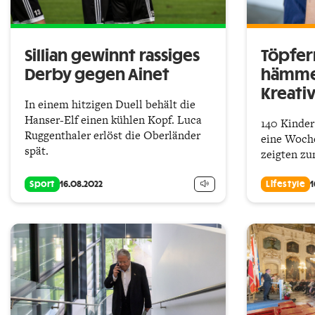
Sillian gewinnt rassiges
Töpfern
Derby gegen Ainet
hämmer
Kreati
In einem hitzigen Duell behält die
Hanser-Elf einen kühlen Kopf. Luca
140 Kinder
Ruggenthaler erlöst die Oberländer
eine Woche
spät.
zeigten zu
Sport
16.08.2022
Lifestyle
1