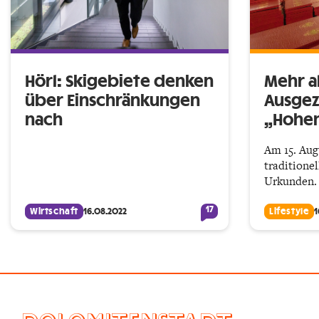
Hörl: Skigebiete denken
Mehr a
über Einschränkungen
Ausgez
nach
„Hohen
Am 15. Aug
traditione
Urkunden
17
Wirtschaft
16.08.2022
Lifestyle
1