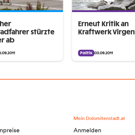
her
Erneut Kritik an
adfahrer stürzte
Kraftwerk Virgen
er ab
3.09.2011
Politik
03.09.2011
Mein Dolomitenstadt.at
npreise
Anmelden