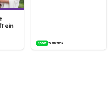
t
t ein
Sport
27.08.2015