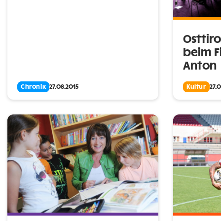
Osttiro
beim Fi
Anton
Chronik
27.08.2015
Kultur
27.