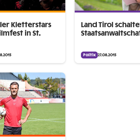
ler Kletterstars
Land Tirol schalte
lmfest in St.
Staatsanwaltschaf
08.2015
Politik
27.08.2015