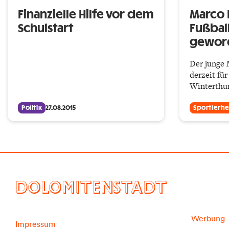
Finanzielle Hilfe vor dem
Marco 
Schulstart
Fußbal
gewor
Der junge 
derzeit fü
Winterthur
Politik
27.08.2015
Sportlerhe
DOLOMITENSTADT
Werbung
Impressum