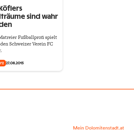
Köflers
lträume sind wahr
den
Matreier Fußballprofi spielt
r den Schweizer Verein FC
.
rz
27.08.2015
Mein Dolomitenstadt.at