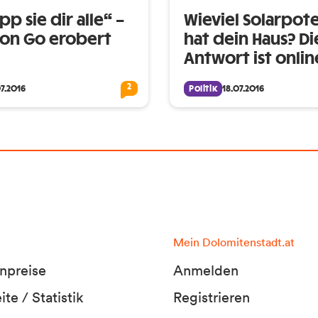
p sie dir alle“ –
Wieviel Solarpote
on Go erobert
hat dein Haus? Di
Antwort ist onlin
2
07.2016
Politik
18.07.2016
Mein Dolomitenstadt.at
npreise
Anmelden
te / Statistik
Registrieren