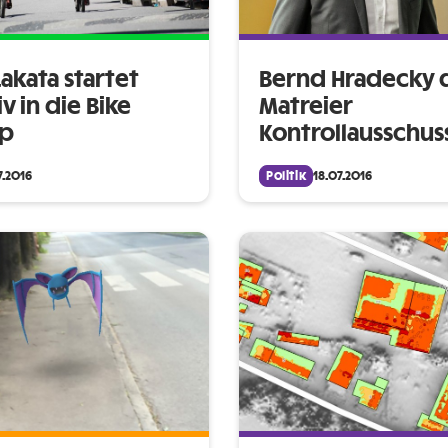
akata startet
Bernd Hradecky 
v in die Bike
Matreier
lp
Kontrollausschus
7.2016
Politik
18.07.2016