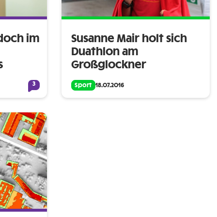
doch im
Susanne Mair holt sich
Duathlon am
s
Großglockner
3
Sport
18.07.2016