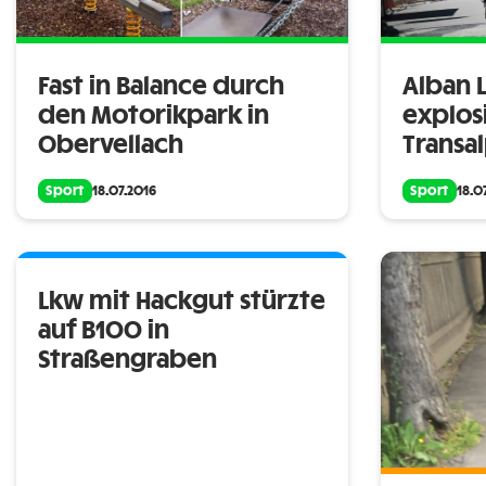
Fast in Balance durch
Alban L
den Motorikpark in
explosi
Obervellach
Transa
Sport
18.07.2016
Sport
18.0
Lkw mit Hackgut stürzte
auf B100 in
Straßengraben