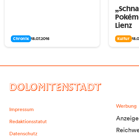
„Schnap
Pokém
Lienz
Chronik
18.07.2016
Kultur
18.
DOLOMITENSTADT
Werbung
Impressum
Anzeige
Redaktionsstatut
Reichwei
Datenschutz