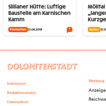
Sillianer Hütte: Luftige
Möllta
Baustelle am Karnischen
„langen
Kamm
Kurzge
1
Promotion
21.08.2018
Kultur
21.
DOLOMITENSTADT
Werbung
Impressum
Anzeige
Redaktionsstatut
Reichwei
Datenschutz