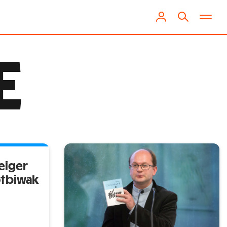
E
eiger
otbiwak