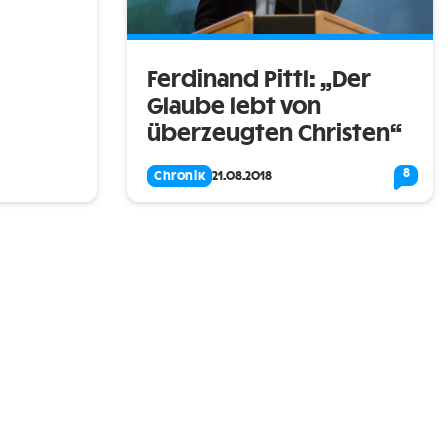
Ferdinand Pittl: „Der
Glaube lebt von
überzeugten Christen“
8
Chronik
21.08.2018