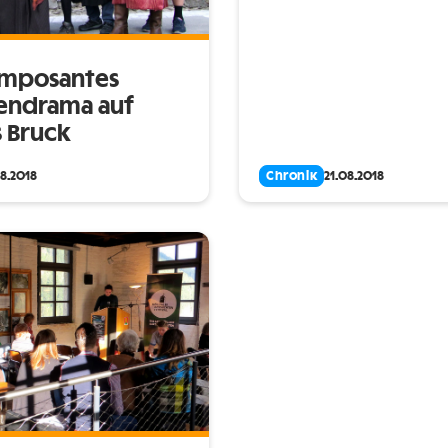
 Imposantes
iendrama auf
s Bruck
08.2018
Chronik
21.08.2018