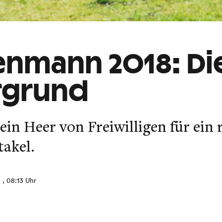
nmann 2018: Die
rgrund
ein Heer von Freiwilligen für ein 
akel.
8
, 08:13 Uhr