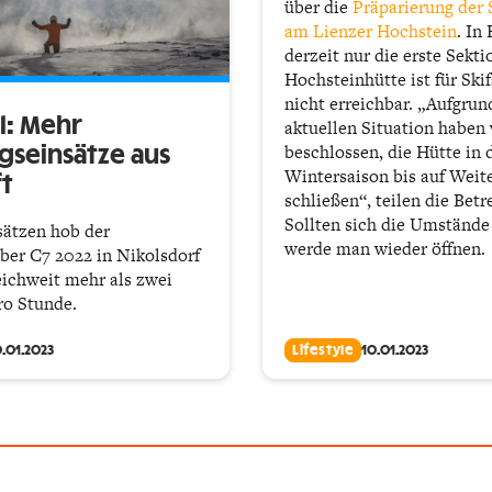
über die
Präparierung der 
am Lienzer Hochstein
. In 
derzeit nur die erste Sekti
Hochsteinhütte ist für Ski
nicht erreichbar. „Aufgrun
l: Mehr
aktuellen Situation haben 
beschlossen, die Hütte in 
gseinsätze aus
Wintersaison bis auf Weit
ft
schließen“, teilen die Betr
Sollten sich die Umstände
sätzen hob der
werde man wieder öffnen.
er C7 2022 in Nikolsdorf
eichweit mehr als zwei
ro Stunde.
0.01.2023
Lifestyle
10.01.2023