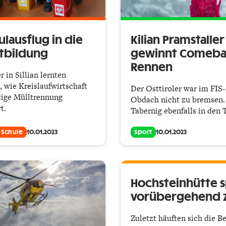
ulausflug in die
Kilian Pramstaller
tbildung
gewinnt Comeba
Rennen
 in Sillian lernten
, wie Kreislaufwirtschaft
Der Osttiroler war im FIS
tige Mülltrennung
Obdach nicht zu bremsen.
t.
Tabernig ebenfalls in den 
 Schule
10.01.2023
Sport
10.01.2023
Hochsteinhütte s
vorübergehend 
Zuletzt häuften sich die 