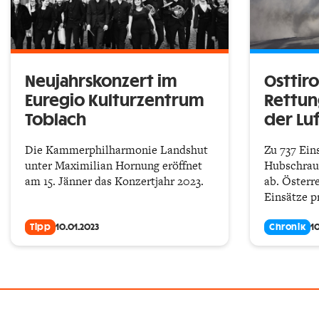
Neujahrskonzert im
Osttiro
Euregio Kulturzentrum
Rettun
Toblach
der Lu
Die Kammerphilharmonie Landshut
Zu 737 Ein
unter Maximilian Hornung eröffnet
Hubschraub
am 15. Jänner das Konzertjahr 2023.
ab. Österr
Einsätze p
Tipp
10.01.2023
Chronik
1