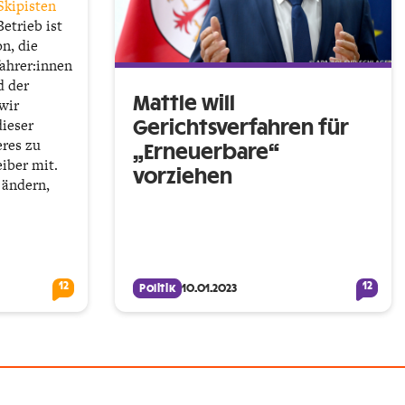
Skipisten
Betrieb ist
on, die
fahrer:innen
d der
Mattle will
wir
dieser
Gerichtsverfahren für
eres zu
„Erneuerbare“
eiber mit.
vorziehen
 ändern,
12
12
Politik
10.01.2023