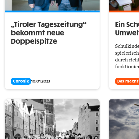
„Tiroler Tageszeitung“
Ein Sch
bekommt neue
Umwel
Doppelspitze
Schulkinder
spielerisch
durch rich
funktionier
Chronik
10.01.2023
Das macht